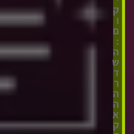
ק
ו
ם
:
ה
ש
ד
ר
ה
ה
א
ק