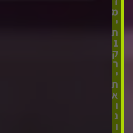
ד
מ
י
ת
1
ק
ר
י
ת
א
ו
נ
ו