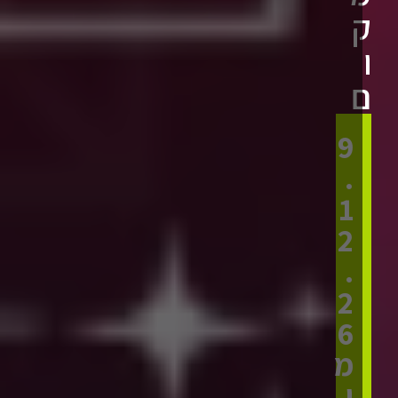
9
.
1
2
.
2
6
מ
י