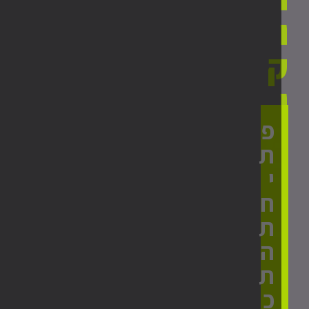
פ
ת
י
ח
ת
ה
ת
כ
נ