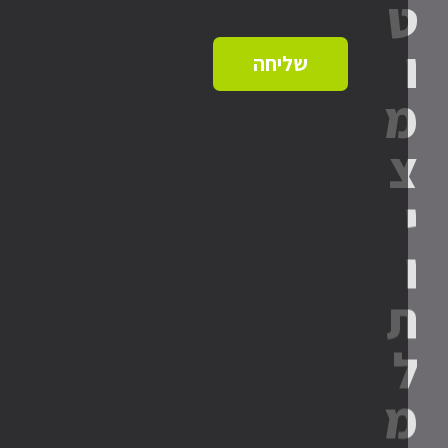
א
נ
"
י
שליחה
ל
י
ד