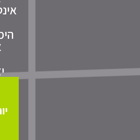
אינט
י
הימ
א
י
פ