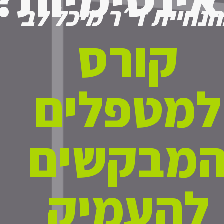
נחיית ד״ר מיכל לב
קורס
למטפלים
מבקשים
להעמיק