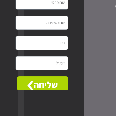
פרטי
שם
משפחה
טלפון
נייד
דוא"ל
שליחה