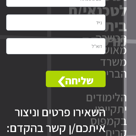
ית
משפחה
רקחת
טלפון
נייד
כשרה
דוא"ל
אושרת
שרד
בריאות
שליחה
לימודים
תקיימו
השאירו פרטים וניצור
קמפוס
איתכם/ן קשר בהקדם:
רית