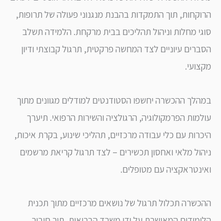
קחות, תוך התמקדות בהבנת מנגנוני פעולה של תרופות,
י מחלות וניהול תהליכים בבית מרקחת. הלמידה תשלב
רים עיוניים לצד המחשה פרקטית, תרגול קבוצתי ודיון
ועי.
לך ההכשרה יחשפו הסטודנטים למודלים מגוונים מתוך
מות הפרמקולוגיה, הרגולציה והשירות הרפואי. תיערך
רות עם כלי עבודה מרכזיים, תהליכי שינוע, בקרת איכות,
ול מלאי ואחסון תכשירים – לצד תרגול קריאת מרשמים
נטראקציה עם מטופלים.
שרה תכלול תרגול של נושאים מרכזיים מתוך תכנית
מודים המאושרת על ידי משרד הבריאות, תוך חיבור