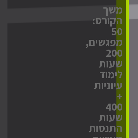
משך
הקורס:
50
מפגשים,
200
שעות
לימוד
עיוניות
+
400
שעות
התנסות