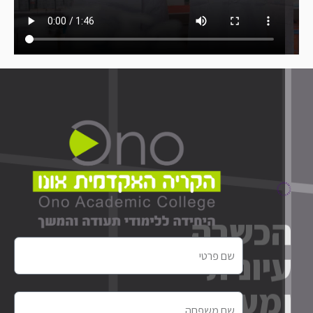
כשרה
יונית
מעשית
שם
פרטי
טכנאי/ת
שם